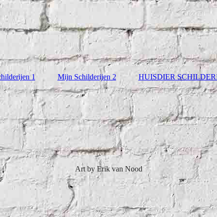
hilderijen 1
Mijn Schilderijen 2
HUISDIER SCHILDE
Art by Erik van Nood