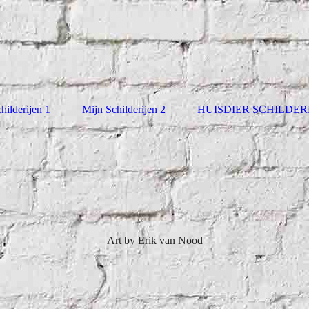
hilderijen 1
Mijn Schilderijen 2
HUISDIER SCHILDE
Art by Erik van Nood