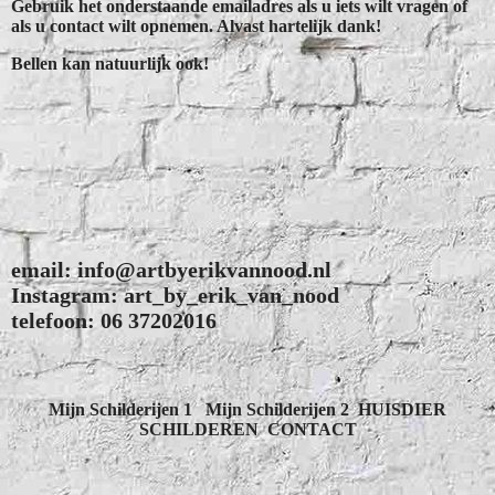
Gebruik het onderstaande emailadres als u iets wilt vragen of
als u contact wilt opnemen. Alvast hartelijk dank!
Bellen kan natuurlijk ook!
email: info@artbyerikvannood.nl
Instagram: art_by_erik_van_nood
telefoon: 06 37202016
Mijn Schilderijen 1
Mijn Schilderijen 2
HUISDIER
SCHILDEREN
CONTACT